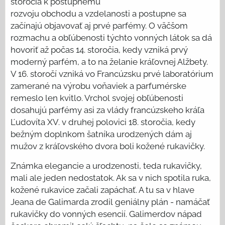
storočia k postupnému
rozvoju obchodu a vzdelanosti a postupne sa
začínajú objavovať aj prvé parfémy. O väčšom
rozmachu a obľúbenosti týchto vonných látok sa dá
hovoriť až počas 14. storočia, kedy vzniká prvý
moderný parfém, a to na želanie kráľovnej Alžbety.
V 16. storočí vzniká vo Francúzsku prvé laboratórium
zamerané na výrobu voňaviek a parfumérske
remeslo len kvitlo. Vrchol svojej obľúbenosti
dosahujú parfémy asi za vlády francúzskeho kráľa
Ľudovíta XV. v druhej polovici 18. storočia, kedy
bežným doplnkom šatníka urodzených dám aj
mužov z kráľovského dvora boli kožené rukavičky.
Známka elegancie a urodzenosti, teda rukavičky,
mali ale jeden nedostatok. Ak sa v nich spotila ruka,
kožené rukavice začali zapáchať. A tu sa v hlave
Jeana de Galimarda zrodil geniálny plán - namáčať
rukavičky do vonných esencií. Galimerdov nápad