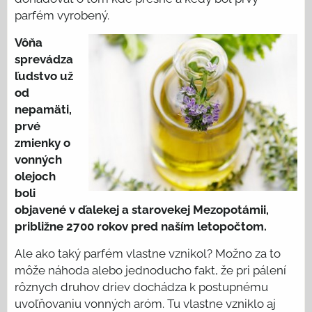
parfém vyrobený.
Vôňa
sprevádza
ľudstvo už
od
nepamäti,
prvé
zmienky o
vonných
olejoch
boli
objavené v ďalekej a starovekej Mezopotámii,
približne 2700 rokov pred naším letopočtom.
Ale ako taký parfém vlastne vznikol? Možno za to
môže náhoda alebo jednoducho fakt, že pri pálení
rôznych druhov driev dochádza k postupnému
uvoľňovaniu vonných aróm. Tu vlastne vzniklo aj