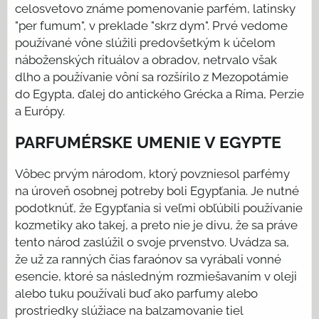
celosvetovo známe pomenovanie parfém, latinsky
"per fumum", v preklade "skrz dym". Prvé vedome
používané vône slúžili predovšetkým k účelom
náboženských rituálov a obradov, netrvalo však
dlho a používanie vôní sa rozšírilo z Mezopotámie
do Egypta, ďalej do antického Grécka a Ríma, Perzie
a Európy.
PARFUMÉRSKE UMENIE V EGYPTE
Vôbec prvým národom, ktorý povzniesol parfémy
na úroveň osobnej potreby boli Egypťania. Je nutné
podotknúť, že Egypťania si veľmi obľúbili používanie
kozmetiky ako takej, a preto nie je divu, že sa práve
tento národ zaslúžil o svoje prvenstvo. Uvádza sa,
že už za ranných čias faraónov sa vyrábali vonné
esencie, ktoré sa následným rozmiešavaním v oleji
alebo tuku používali buď ako parfumy alebo
prostriedky slúžiace na balzamovanie tiel