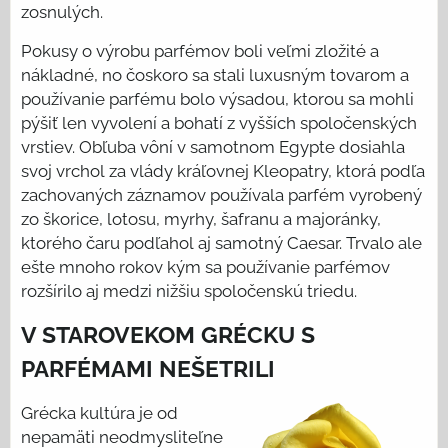
zosnulých.
Pokusy o výrobu parfémov boli veľmi zložité a
nákladné, no čoskoro sa stali luxusným tovarom a
používanie parfému bolo výsadou, ktorou sa mohli
pýšiť len vyvolení a bohatí z vyšších spoločenských
vrstiev. Obľuba vôní v samotnom Egypte dosiahla
svoj vrchol za vlády kráľovnej Kleopatry, ktorá podľa
zachovaných záznamov používala parfém vyrobený
zo škorice, lotosu, myrhy, šafranu a majoránky,
ktorého čaru podľahol aj samotný Caesar. Trvalo ale
ešte mnoho rokov kým sa používanie parfémov
rozšírilo aj medzi nižšiu spoločenskú triedu.
V STAROVEKOM GRÉCKU S
PARFÉMAMI NEŠETRILI
Grécka kultúra je od
nepamäti neodmysliteľne