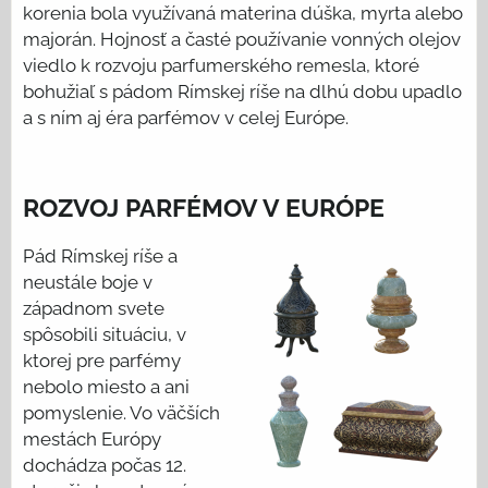
korenia bola využívaná materina dúška, myrta alebo
majorán. Hojnosť a časté používanie vonných olejov
viedlo k rozvoju parfumerského remesla, ktoré
bohužiaľ s pádom Rímskej ríše na dlhú dobu upadlo
a s ním aj éra parfémov v celej Európe.
ROZVOJ PARFÉMOV V EURÓPE
Pád Rímskej ríše a
neustále boje v
západnom svete
spôsobili situáciu, v
ktorej pre parfémy
nebolo miesto a ani
pomyslenie. Vo väčších
mestách Európy
dochádza počas 12.