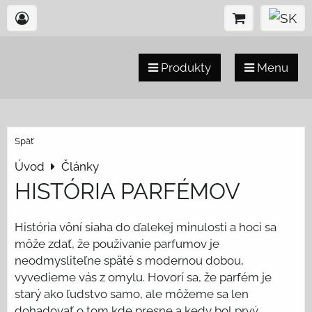
Produkty
Menu
Späť
Úvod
Články
HISTÓRIA PARFÉMOV
História vôní siaha do ďalekej minulosti a hoci sa
môže zdať, že používanie parfumov je
neodmysliteľne späté s modernou dobou,
vyvedieme vás z omylu. Hovorí sa, že parfém je
starý ako ľudstvo samo, ale môžeme sa len
dohadovať o tom kde presne a kedy bol prvý