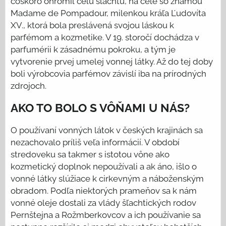
čoskoro ohromil celú šľachtu, na čele so známou
Madame de Pompadour, milenkou kráľa Ľudovíta
XV., ktorá bola preslávená svojou láskou k
parfémom a kozmetike. V 19. storočí dochádza v
parfumérii k zásadnému pokroku, a tým je
vytvorenie prvej umelej vonnej látky. Až do tej doby
boli výrobcovia parfémov závislí iba na prírodných
zdrojoch.
AKO TO BOLO S VÔŇAMI U NÁS?
O používaní vonných látok v českých krajinách sa
nezachovalo príliš veľa informácií. V období
stredoveku sa takmer s istotou vône ako
kozmetický doplnok nepoužívali a ak áno, išlo o
vonné látky slúžiace k cirkevným a náboženským
obradom. Podľa niektorých prameňov sa k nám
vonné oleje dostali za vlády šľachtických rodov
Pernštejna a Rožmberkovcov a ich používanie sa