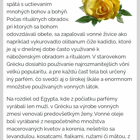
spätá s uctievaním
mnohých bohov a bohýň.
Počas rituálnych obradov,
pri ktorých sa bohom
odovzdávali obete, sa zapaľovali vonné živice ako
napríklad vykurovadlo olibanum čiže kadidlo, ktoré
je aj v dnešnej dobe často využívané k
náboženským obradom a rituálom. V starovekom
Grécku dosiahlo používanie najrozmanitejších vôní
veľkú popularitu, a pre každú časť tela bol určený
iný parfém, čo svedčí aj o širokej škále a enormnom
množstve používaných vonných látok.
Na rozdiel od Egypta, kde z počiatku parfémy
vyrábali len muži, v Grécku sa výrobe vonných
zmesí venovali predovšetkým ženy. Vonné oleje
boli vyrábané z nespočetného množstva
macerovaných kvetov a korenia, nešetrilo sa
levanduľou, kosatcami, fialkami, ružami či mätou, z