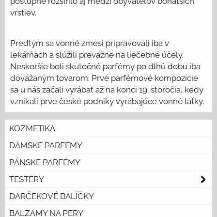
postupne rozšírilo aj medzi obyvateľov bohatších
vrstiev.
Predtým sa vonné zmesi pripravovali iba v
lekárňach a slúžili prevažne na liečebné účely.
Neskoršie boli skutočné parfémy po dlhú dobu iba
dovážaným tovarom. Prvé parfémové kompozície
sa u nás začali vyrábať až na konci 19. storočia, kedy
vznikali prvé české podniky vyrábajúce vonné látky.
KOZMETIKA
DÁMSKE PARFÉMY
PÁNSKE PARFÉMY
TESTERY
DARČEKOVÉ BALÍČKY
BALZAMY NA PERY