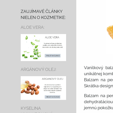
.
ZAUJÍMAVÉ ČLÁNKY
NIELEN O KOZMETIKE:
ALOE VERA:
Vanilkový ba
ARGÁNOVÝ OLEJ:
unikátnej kom
Balzam na per
Skrátka design
Balzam na per
dehydratáciou.
jemnú pokožku 
KYSELINA