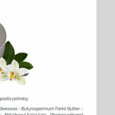
 podľa potreby.
 Beeswax - Butyrospermum Parkii Butter -
- Ethylhexyl Salicylate - Phenoxyethanol -