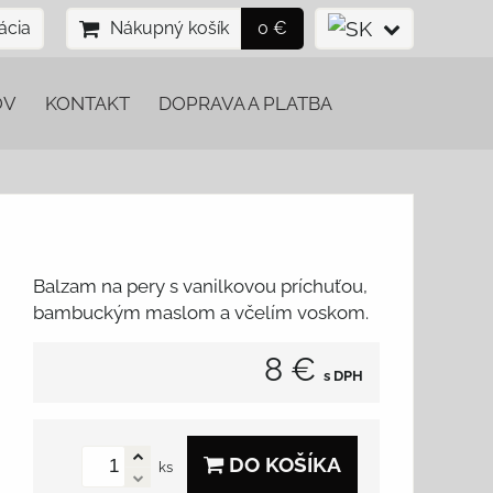
ácia
Nákupný košík
0 €
OV
KONTAKT
DOPRAVA A PLATBA
Balzam na pery s vanilkovou príchuťou,
bambuckým maslom a včelím voskom.
8 €
s DPH
DO KOŠÍKA
ks