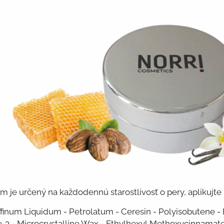
m je určený na každodennú starostlivosť o pery, aplikujte
finum Liquidum - Petrolatum - Ceresin - Polyisobutene -
 - Microcrystalline Wax - Ethylhexyl Methoxycinnamate 