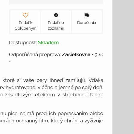
Pridať k
Pridať do
Doručenia
Obľúbeným
zoznamu
Dostupnosť:
Skladem
Zásielkovňa
•
3 €
•
toré si vaše pery ihneď zamilujú. Vďaka
y hydratované, vláčne a jemné po celý deň.
o zrkadlovým efektom v striebornej farbe.
anu pier, najmä pred ich popraskaním alebo
rách ochranný film, ktorý chráni a vyživuje