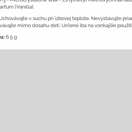
arfum (Vanilla).
Uchovávajte v suchu pri izbovej teplote. Nevystavujte p
vajte mimo dosahu detí. Určené iba na vonkajšie použiti
u:
6,5 g