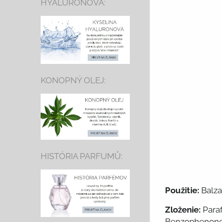
HYALURONOVÁ:
KONOPNÝ OLEJ:
HISTÓRIA PARFUMŮ:
Použitie:
Balza
Zloženie:
Paraf
Benzophenone-3