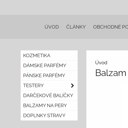
ÚVOD
ČLÁNKY
OBCHODNÉ P
KOZMETIKA
Úvod
DÁMSKE PARFÉMY
Balzam 
PÁNSKE PARFÉMY
TESTERY
DARČEKOVÉ BALÍČKY
BALZAMY NA PERY
DOPLNKY STRAVY