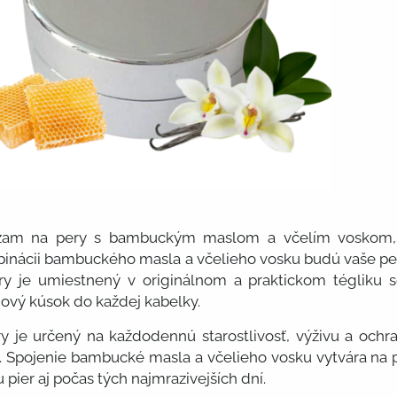
lzam na pery s bambuckým maslom a včelím voskom, k
binácii bambuckého masla a včelieho vosku budú vaše per
y je umiestnený v originálnom a praktickom tégliku s
ový kúsok do každej kabelky.
y je určený na každodennú starostlivosť, výživu a ochr
 Spojenie bambucké masla a včelieho vosku vytvára na pe
pier aj počas tých najmrazivejších dní.